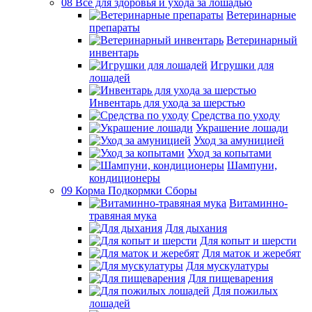
08 Все для здоровья и ухода за лошадью
Ветеринарные
препараты
Ветеринарный
инвентарь
Игрушки для
лошадей
Инвентарь для ухода за шерстью
Средства по уходу
Украшение лошади
Уход за амуницией
Уход за копытами
Шампуни,
кондиционеры
09 Корма Подкормки Сборы
Витаминно-
травяная мука
Для дыхания
Для копыт и шерсти
Для маток и жеребят
Для мускулатуры
Для пищеварения
Для пожилых
лошадей