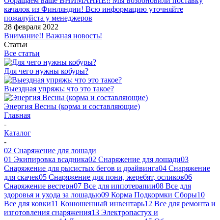
Обращаем ваше ВНИМАНИЕ‼ Мы возобновили поставку
качалок из Финляндии! Всю информацию уточняйте
пожалуйста у менеджеров
28 февраля 2022
Внимание!! Важная новость!
Статьи
Все статьи
Для чего нужны кобуры?
Выездная упряжь: что это такое?
Энергия Весны (корма и составляющие)
Главная
-
Каталог
-
02 Снаряжение для лошади
01 Экипировка всадника
02 Снаряжение для лошади
03
Снаряжение для рысистых бегов и драйвинга
04 Снаряжение
для скачек
05 Снаряжение для пони, жеребят, осликов
06
Снаряжение вестерн
07 Все для иппотерапии
08 Все для
здоровья и ухода за лошадью
09 Корма Подкормки Сборы
10
Все для ковки
11 Конюшенный инвентарь
12 Все для ремонта и
изготовления снаряжения
13 Электропастух и