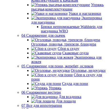
Комплектующие к качалкам
Упряжь
рысачья,комплектующие
Ушки и наглазники
Экипировка
для наездника
Брюки непромокаемые Wahlstein для
наездника WRQ
04 Снаряжение для скачек
Оголовья, поводья, трензеля, блиндера
Сбор к седлу
Скаковые седла
Экипировка для
жокея
05 Снаряжение для пони, жеребят, осликов
Оголовье, недоуздки
Сбор к седлу для
пони
Седла для пони
Упряжь
06 Снаряжение вестерн
Для всадника
Для лошади
07 Все для иппотерапии