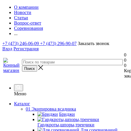
О компании
Новости
Статьи
Вопрос-ответ
Соревнования
...
+7 (473) 246-06-09
+7 (473) 296-90-07
Заказать звонок
Вход
Регистрация
0
0
0
Ко
зак
Меню
Каталог
01 Экипировка всадника
Бриджи
Гардкроты,шпоры,тренчики
Для соревнований