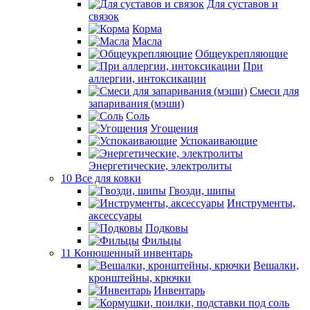
Для суставов и
связок
Корма
Масла
Общеукрепляющие
При
аллергии, интоксикации
Смеси для
запаривания (мэши)
Соль
Угощения
Успокаивающие
Энергетические, электролиты
10 Все для ковки
Гвозди, шипы
Инструменты,
аксессуары
Подковы
Фильцы
11 Конюшенный инвентарь
Вешалки,
кронштейны, крючки
Инвентарь