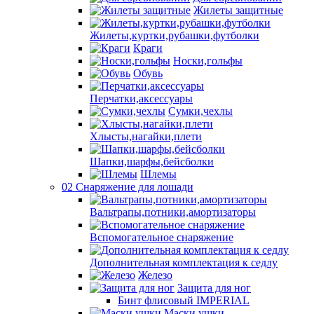
Жилеты защитные
Жилеты,куртки,рубашки,футболки
Краги
Носки,гольфы
Обувь
Перчатки,аксессуары
Сумки,чехлы
Хлысты,нагайки,плети
Шапки,шарфы,бейсболки
Шлемы
02 Снаряжение для лошади
Вальтрапы,потники,амортизаторы
Вспомогательное снаряжение
Дополнительная комплектация к седлу
Железо
Защита для ног
Бинт флисовый IMPERIAL
Маски,ушки