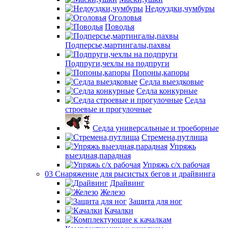
Недоуздки,чумбуры
Оголовья
Поводья
Подперсье,мартингалы,пахвы
Подпруги,чехлы на подпруги
Попоны,капоры
Седла выездковые
Седла конкурные
Седла
строевые и прогулочные
Седла универсальные и троеборные
Стремена,путлища
Упряжь
выездная,парадная
Упряжь с/х рабочая
03 Снаряжение для рысистых бегов и драйвинга
Драйвинг
Железо
Защита для ног
Качалки