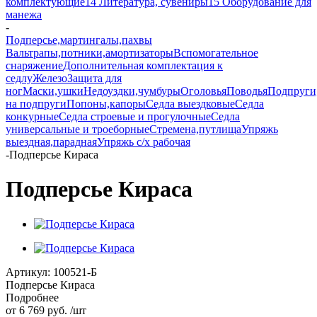
комплектующие
14 Литература, сувениры
15 Оборудование для
манежа
-
Подперсье,мартингалы,пахвы
Вальтрапы,потники,амортизаторы
Вспомогательное
снаряжение
Дополнительная комплектация к
седлу
Железо
Защита для
ног
Маски,ушки
Недоуздки,чумбуры
Оголовья
Поводья
Подпруги
на подпруги
Попоны,капоры
Седла выездковые
Седла
конкурные
Седла строевые и прогулочные
Седла
универсальные и троеборные
Стремена,путлища
Упряжь
выездная,парадная
Упряжь с/х рабочая
-
Подперсье Кираса
Подперсье Кираса
Артикул:
100521-Б
Подперсье Кираса
Подробнее
от
6 769 руб.
/шт