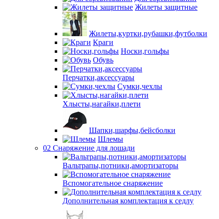
Жилеты защитные
Жилеты,куртки,рубашки,футболки
Краги
Носки,гольфы
Обувь
Перчатки,аксессуары
Сумки,чехлы
Хлысты,нагайки,плети
Шапки,шарфы,бейсболки
Шлемы
02 Снаряжение для лошади
Вальтрапы,потники,амортизаторы
Вспомогательное снаряжение
Дополнительная комплектация к седлу