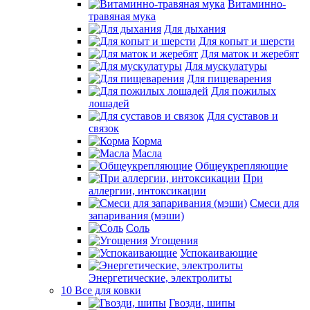
Витаминно-
травяная мука
Для дыхания
Для копыт и шерсти
Для маток и жеребят
Для мускулатуры
Для пищеварения
Для пожилых
лошадей
Для суставов и
связок
Корма
Масла
Общеукрепляющие
При
аллергии, интоксикации
Смеси для
запаривания (мэши)
Соль
Угощения
Успокаивающие
Энергетические, электролиты
10 Все для ковки
Гвозди, шипы