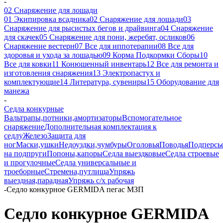
-
02 Снаряжение для лошади
01 Экипировка всадника
02 Снаряжение для лошади
03
Снаряжение для рысистых бегов и драйвинга
04 Снаряжение
для скачек
05 Снаряжение для пони, жеребят, осликов
06
Снаряжение вестерн
07 Все для иппотерапии
08 Все для
здоровья и ухода за лошадью
09 Корма Подкормки Сборы
10
Все для ковки
11 Конюшенный инвентарь
12 Все для ремонта и
изготовления снаряжения
13 Электропастух и
комплектующие
14 Литература, сувениры
15 Оборудование для
манежа
-
Седла конкурные
Вальтрапы,потники,амортизаторы
Вспомогательное
снаряжение
Дополнительная комплектация к
седлу
Железо
Защита для
ног
Маски,ушки
Недоуздки,чумбуры
Оголовья
Поводья
Подперсь
на подпруги
Попоны,капоры
Седла выездковые
Седла строевые
и прогулочные
Седла универсальные и
троеборные
Стремена,путлища
Упряжь
выездная,парадная
Упряжь с/х рабочая
-
Седло конкурное GERMIDA пегас МЗП
Седло конкурное GERMIDA