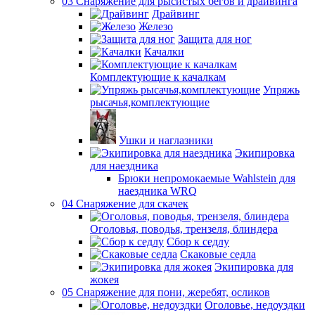
03 Снаряжение для рысистых бегов и драйвинга
Драйвинг
Железо
Защита для ног
Качалки
Комплектующие к качалкам
Упряжь
рысачья,комплектующие
Ушки и наглазники
Экипировка
для наездника
Брюки непромокаемые Wahlstein для
наездника WRQ
04 Снаряжение для скачек
Оголовья, поводья, трензеля, блиндера
Сбор к седлу
Скаковые седла
Экипировка для
жокея
05 Снаряжение для пони, жеребят, осликов
Оголовье, недоуздки