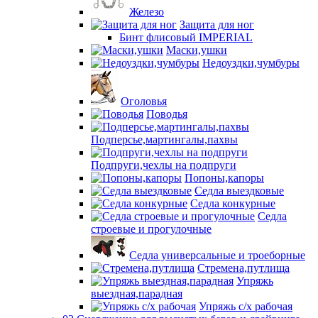
Железо
Защита для ног
Бинт флисовый IMPERIAL
Маски,ушки
Недоуздки,чумбуры
Оголовья
Поводья
Подперсье,мартингалы,пахвы
Подпруги,чехлы на подпруги
Попоны,капоры
Седла выездковые
Седла конкурные
Седла
строевые и прогулочные
Седла универсальные и троеборные
Стремена,путлища
Упряжь
выездная,парадная
Упряжь с/х рабочая