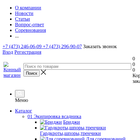
О компании
Новости
Статьи
Вопрос-ответ
Соревнования
...
+7 (473) 246-06-09
+7 (473) 296-90-07
Заказать звонок
Вход
Регистрация
0
0
0
Ко
зак
Меню
Каталог
01 Экипировка всадника
Бриджи
Гардкроты,шпоры,тренчики
Для соревнований