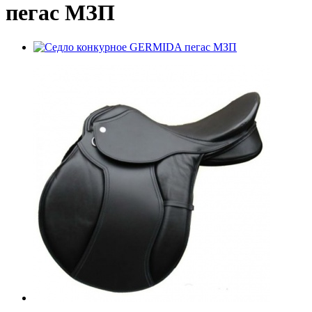
пегас МЗП