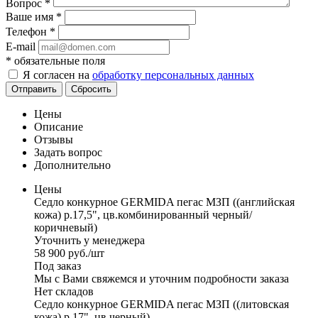
Вопрос
*
Ваше имя
*
Телефон
*
E-mail
*
обязательные поля
Я согласен на
обработку персональных данных
Отправить
Сбросить
Цены
Описание
Отзывы
Задать вопрос
Дополнительно
Цены
Седло конкурное GERMIDA пегас МЗП ((английская
кожа) р.17,5", цв.комбинированный черный/
коричневый)
Уточнить у менеджера
58 900
руб.
/шт
Под заказ
Мы с Вами свяжемся и уточним подробности заказа
Нет складов
Седло конкурное GERMIDA пегас МЗП ((литовская
кожа) р.17", цв.черный)