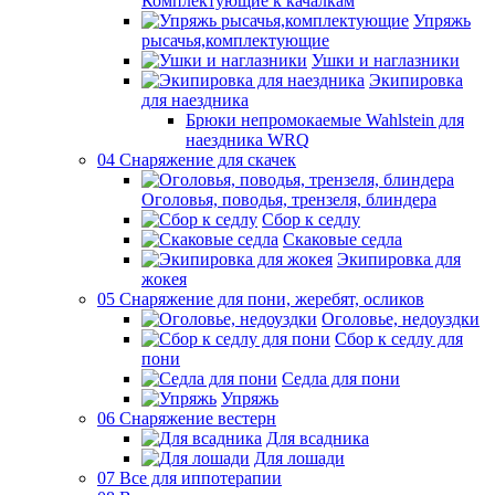
Комплектующие к качалкам
Упряжь
рысачья,комплектующие
Ушки и наглазники
Экипировка
для наездника
Брюки непромокаемые Wahlstein для
наездника WRQ
04 Снаряжение для скачек
Оголовья, поводья, трензеля, блиндера
Сбор к седлу
Скаковые седла
Экипировка для
жокея
05 Снаряжение для пони, жеребят, осликов
Оголовье, недоуздки
Сбор к седлу для
пони
Седла для пони
Упряжь
06 Снаряжение вестерн
Для всадника
Для лошади
07 Все для иппотерапии