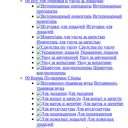
08 Все для здоровья и ухода за лошадью
Ветеринарные
препараты
Ветеринарный
инвентарь
Игрушки для
лошадей
Инвентарь для ухода за шерстью
Средства по уходу
Украшение лошади
Уход за амуницией
Уход за копытами
Шампуни,
кондиционеры
09 Корма Подкормки Сборы
Витаминно-
травяная мука
Для дыхания
Для копыт и шерсти
Для маток и жеребят
Для мускулатуры
Для пищеварения
Для пожилых
лошадей