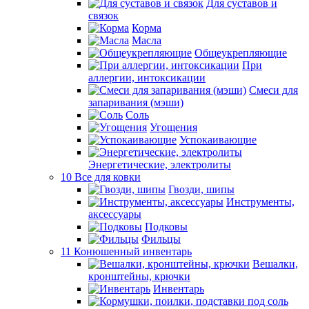
Для суставов и
связок
Корма
Масла
Общеукрепляющие
При
аллергии, интоксикации
Смеси для
запаривания (мэши)
Соль
Угощения
Успокаивающие
Энергетические, электролиты
10 Все для ковки
Гвозди, шипы
Инструменты,
аксессуары
Подковы
Фильцы
11 Конюшенный инвентарь
Вешалки,
кронштейны, крючки
Инвентарь