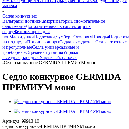
комплектующие
14 Литература, сувениры
15 Оборудование для
манежа
-
Седла конкурные
Вальтрапы,потники,амортизаторы
Вспомогательное
снаряжение
Дополнительная комплектация к
седлу
Железо
Защита для
ног
Маски,ушки
Недоуздки,чумбуры
Оголовья
Поводья
Подперсь
на подпруги
Попоны,капоры
Седла выездковые
Седла строевые
и прогулочные
Седла универсальные и
троеборные
Стремена,путлища
Упряжь
выездная,парадная
Упряжь с/х рабочая
-
Седло конкурное GERMIDA ПРЕМИУМ моно
Седло конкурное GERMIDA
ПРЕМИУМ моно
Артикул:
99913-10
Седло конкурное GERMIDA ПРЕМИУМ моно