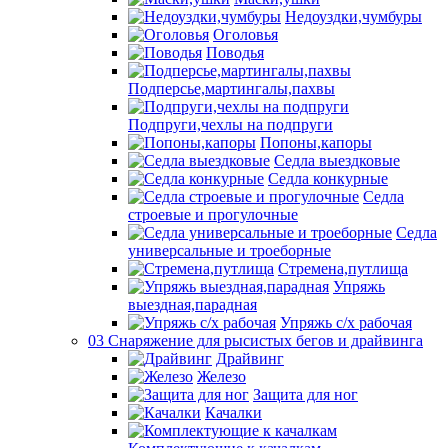
Недоуздки,чумбуры
Оголовья
Поводья
Подперсье,мартингалы,пахвы
Подпруги,чехлы на подпруги
Попоны,капоры
Седла выездковые
Седла конкурные
Седла
строевые и прогулочные
Седла
универсальные и троеборные
Стремена,путлища
Упряжь
выездная,парадная
Упряжь с/х рабочая
03 Снаряжение для рысистых бегов и драйвинга
Драйвинг
Железо
Защита для ног
Качалки