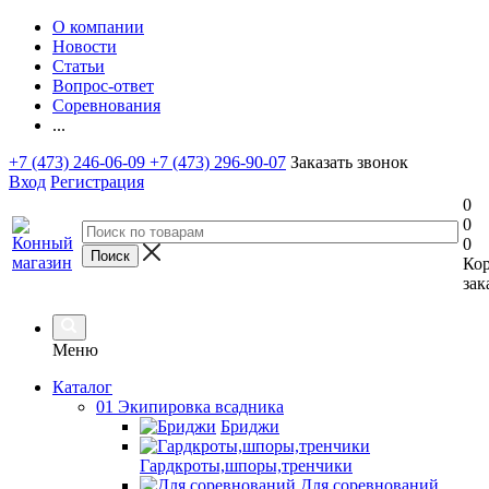
О компании
Новости
Статьи
Вопрос-ответ
Соревнования
...
+7 (473) 246-06-09
+7 (473) 296-90-07
Заказать звонок
Вход
Регистрация
0
0
0
Ко
зак
Меню
Каталог
01 Экипировка всадника
Бриджи
Гардкроты,шпоры,тренчики
Для соревнований