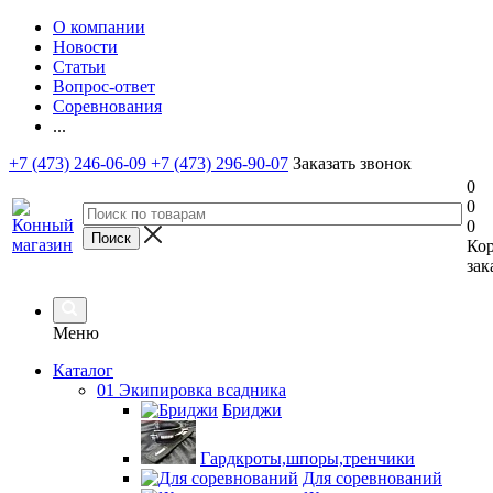
О компании
Новости
Статьи
Вопрос-ответ
Соревнования
...
+7 (473) 246-06-09
+7 (473) 296-90-07
Заказать звонок
0
0
0
Ко
зак
Меню
Каталог
01 Экипировка всадника
Бриджи
Гардкроты,шпоры,тренчики
Для соревнований