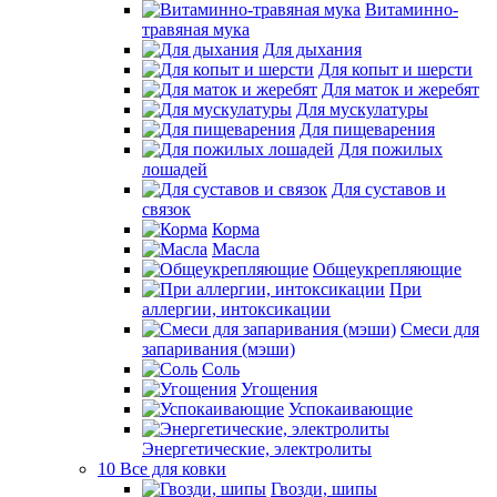
Витаминно-
травяная мука
Для дыхания
Для копыт и шерсти
Для маток и жеребят
Для мускулатуры
Для пищеварения
Для пожилых
лошадей
Для суставов и
связок
Корма
Масла
Общеукрепляющие
При
аллергии, интоксикации
Смеси для
запаривания (мэши)
Соль
Угощения
Успокаивающие
Энергетические, электролиты
10 Все для ковки
Гвозди, шипы