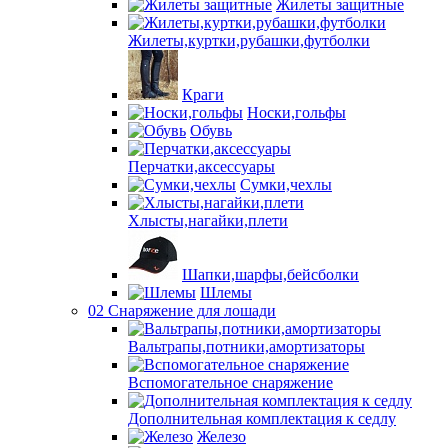
Жилеты защитные
Жилеты,куртки,рубашки,футболки
Краги
Носки,гольфы
Обувь
Перчатки,аксессуары
Сумки,чехлы
Хлысты,нагайки,плети
Шапки,шарфы,бейсболки
Шлемы
02 Снаряжение для лошади
Вальтрапы,потники,амортизаторы
Вспомогательное снаряжение
Дополнительная комплектация к седлу
Железо