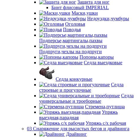
Защита для ног
Бинт флисовый IMPERIAL
Маски,ушки
Недоуздки,чумбуры
Оголовья
Поводья
Подперсье,мартингалы,пахвы
Подпруги,чехлы на подпруги
Попоны,капоры
Седла выездковые
Седла конкурные
Седла
строевые и прогулочные
Седла
универсальные и троеборные
Стремена,путлища
Упряжь
выездная,парадная
Упряжь с/х рабочая
03 Снаряжение для рысистых бегов и драйвинга
Драйвинг