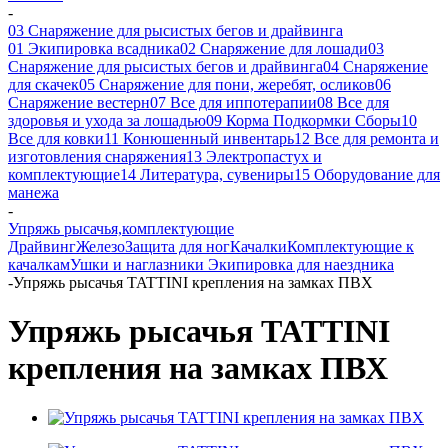
-
03 Снаряжение для рысистых бегов и драйвинга
01 Экипировка всадника
02 Снаряжение для лошади
03
Снаряжение для рысистых бегов и драйвинга
04 Снаряжение
для скачек
05 Снаряжение для пони, жеребят, осликов
06
Снаряжение вестерн
07 Все для иппотерапии
08 Все для
здоровья и ухода за лошадью
09 Корма Подкормки Сборы
10
Все для ковки
11 Конюшенный инвентарь
12 Все для ремонта и
изготовления снаряжения
13 Электропастух и
комплектующие
14 Литература, сувениры
15 Оборудование для
манежа
-
Упряжь рысачья,комплектующие
Драйвинг
Железо
Защита для ног
Качалки
Комплектующие к
качалкам
Ушки и наглазники
Экипировка для наездника
-
Упряжь рысачья TATTINI крепления на замках ПВХ
Упряжь рысачья TATTINI
крепления на замках ПВХ