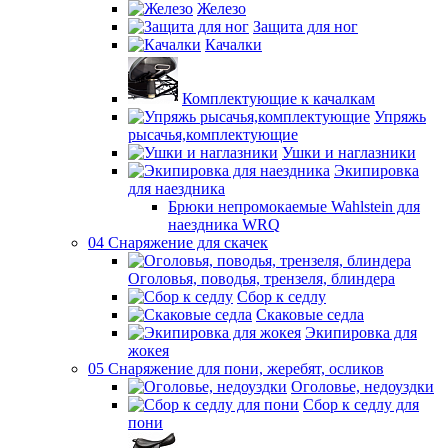
Железо
Защита для ног
Качалки
Комплектующие к качалкам
Упряжь
рысачья,комплектующие
Ушки и наглазники
Экипировка
для наездника
Брюки непромокаемые Wahlstein для
наездника WRQ
04 Снаряжение для скачек
Оголовья, поводья, трензеля, блиндера
Сбор к седлу
Скаковые седла
Экипировка для
жокея
05 Снаряжение для пони, жеребят, осликов
Оголовье, недоуздки
Сбор к седлу для
пони