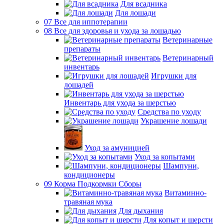
Для всадника
Для лошади
07 Все для иппотерапии
08 Все для здоровья и ухода за лошадью
Ветеринарные
препараты
Ветеринарный
инвентарь
Игрушки для
лошадей
Инвентарь для ухода за шерстью
Средства по уходу
Украшение лошади
Уход за амуницией
Уход за копытами
Шампуни,
кондиционеры
09 Корма Подкормки Сборы
Витаминно-
травяная мука
Для дыхания
Для копыт и шерсти