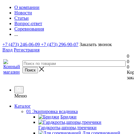
О компании
Новости
Статьи
Вопрос-ответ
Соревнования
...
+7 (473) 246-06-09
+7 (473) 296-90-07
Заказать звонок
Вход
Регистрация
0
0
0
Ко
зак
Меню
Каталог
01 Экипировка всадника
Бриджи
Гардкроты,шпоры,тренчики
Для соревнований