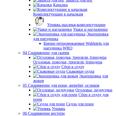
Защита для ног
Качалки
Комплектующие к качалкам
Упряжь рысачья,комплектующие
Ушки и наглазники
Экипировка
для наездника
Брюки непромокаемые Wahlstein для
наездника WRQ
04 Снаряжение для скачек
Оголовья, поводья, трензеля, блиндера
Сбор к седлу
Скаковые седла
Экипировка для
жокея
05 Снаряжение для пони, жеребят, осликов
Оголовье, недоуздки
Сбор к седлу для
пони
Седла для пони
Упряжь
06 Снаряжение вестерн