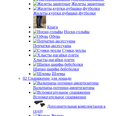
Жилеты защитные
Жилеты,куртки,рубашки,футболки
Краги
Носки,гольфы
Обувь
Перчатки,аксессуары
Сумки,чехлы
Хлысты,нагайки,плети
Шапки,шарфы,бейсболки
Шлемы
02 Снаряжение для лошади
Вальтрапы,потники,амортизаторы
Вспомогательное снаряжение
Дополнительная комплектация к
седлу
Железо