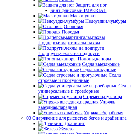
Защита для ног
Бинт флисовый IMPERIAL
Маски,ушки
Недоуздки,чумбуры
Оголовья
Поводья
Подперсье,мартингалы,пахвы
Подпруги,чехлы на подпруги
Попоны,капоры
Седла выездковые
Седла конкурные
Седла
строевые и прогулочные
Седла
универсальные и троеборные
Стремена,путлища
Упряжь
выездная,парадная
Упряжь с/х рабочая
03 Снаряжение для рысистых бегов и драйвинга
Драйвинг
Железо