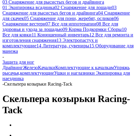
03 Снаряжение для рысистых бегов и драйвинга
01 Экипировка всадника
02 Снаряжение для лошади
03
Снаряжение для рысистых бегов и драйвинга
04 Снаряжение
для скачек
05 Снаряжение для пони, жеребят, осликов
06
Снаряжение вестерн
07 Все для иппотерапии
08 Все для
здоровья и ухода за лошадью
09 Корма Подкормки Сборы
10
Все для ковки
11 Конюшенный инвентарь
12 Все для ремонта и
изготовления снаряжения
13 Электропастух и
комплектующие
14 Литература, сувениры
15 Оборудование для
манежа
-
Защита для ног
Драйвинг
Железо
Качалки
Комплектующие к качалкам
Упряжь
рысачья,комплектующие
Ушки и наглазники
Экипировка для
наездника
-
Скельпера козырьки Racing-Tack
Скельпера козырьки Racing-
Tack