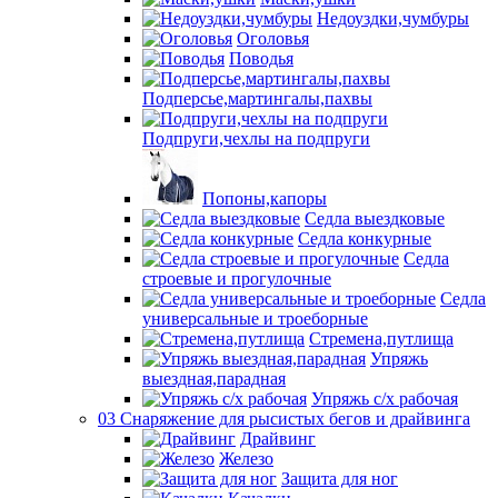
Недоуздки,чумбуры
Оголовья
Поводья
Подперсье,мартингалы,пахвы
Подпруги,чехлы на подпруги
Попоны,капоры
Седла выездковые
Седла конкурные
Седла
строевые и прогулочные
Седла
универсальные и троеборные
Стремена,путлища
Упряжь
выездная,парадная
Упряжь с/х рабочая
03 Снаряжение для рысистых бегов и драйвинга
Драйвинг
Железо
Защита для ног