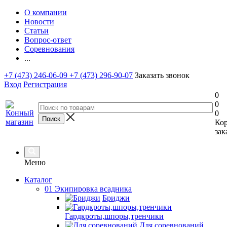
О компании
Новости
Статьи
Вопрос-ответ
Соревнования
...
+7 (473) 246-06-09
+7 (473) 296-90-07
Заказать звонок
Вход
Регистрация
0
0
0
Ко
зак
Меню
Каталог
01 Экипировка всадника
Бриджи
Гардкроты,шпоры,тренчики
Для соревнований