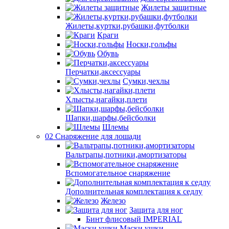
Жилеты защитные
Жилеты,куртки,рубашки,футболки
Краги
Носки,гольфы
Обувь
Перчатки,аксессуары
Сумки,чехлы
Хлысты,нагайки,плети
Шапки,шарфы,бейсболки
Шлемы
02 Снаряжение для лошади
Вальтрапы,потники,амортизаторы
Вспомогательное снаряжение
Дополнительная комплектация к седлу
Железо
Защита для ног
Бинт флисовый IMPERIAL
Маски,ушки