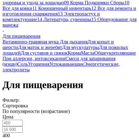
здоровья и ухода за лошадью
09 Корма Подкормки Сборы
10
Все для ковки
11 Конюшенный инвентарь
12 Все для ремонта и
изготовления снаряжения
13 Электропастух и
комплектующие
14 Литература, сувениры
15 Оборудование для
манежа
-
Для пищеварения
Витаминно-травяная мука
Для дыхания
Для копыт и
шерсти
Для маток и жеребят
Для мускулатуры
Для пожилых
лошадей
Для суставов и связок
Корма
Масла
Общеукрепляющие
При аллергии, интоксикации
Смеси для запаривания
(мэши)
Соль
Угощения
Успокаивающие
Энергетические,
электролиты
Для пищеварения
Фильтр:
Сортировка
По популярности (возрастание)
Цена
400