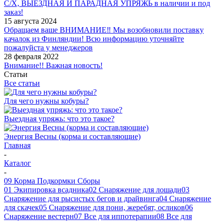
С/Х, ВЫЕЗДНАЯ И ПАРАДНАЯ УПРЯЖЬ в наличии и под
заказ!
15 августа 2024
Обращаем ваше ВНИМАНИЕ‼ Мы возобновили поставку
качалок из Финляндии! Всю информацию уточняйте
пожалуйста у менеджеров
28 февраля 2022
Внимание!! Важная новость!
Статьи
Все статьи
Для чего нужны кобуры?
Выездная упряжь: что это такое?
Энергия Весны (корма и составляющие)
Главная
-
Каталог
-
09 Корма Подкормки Сборы
01 Экипировка всадника
02 Снаряжение для лошади
03
Снаряжение для рысистых бегов и драйвинга
04 Снаряжение
для скачек
05 Снаряжение для пони, жеребят, осликов
06
Снаряжение вестерн
07 Все для иппотерапии
08 Все для