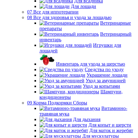
Для всадника
Для лошади
07 Все для иппотерапии
08 Все для здоровья и ухода за лошадью
Ветеринарные
препараты
Ветеринарный
инвентарь
Игрушки для
лошадей
Инвентарь для ухода за шерстью
Средства по уходу
Украшение лошади
Уход за амуницией
Уход за копытами
Шампуни,
кондиционеры
09 Корма Подкормки Сборы
Витаминно-
травяная мука
Для дыхания
Для копыт и шерсти
Для маток и жеребят
Для мускулатуры