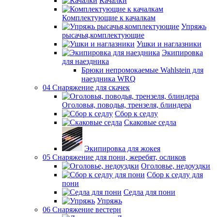
Качалки
Комплектующие к качалкам
Упряжь
рысачья,комплектующие
Ушки и наглазники
Экипировка
для наездника
Брюки непромокаемые Wahlstein для
наездника WRQ
04 Снаряжение для скачек
Оголовья, поводья, трензеля, блиндера
Сбор к седлу
Скаковые седла
Экипировка для жокея
05 Снаряжение для пони, жеребят, осликов
Оголовье, недоуздки
Сбор к седлу для
пони
Седла для пони
Упряжь
06 Снаряжение вестерн