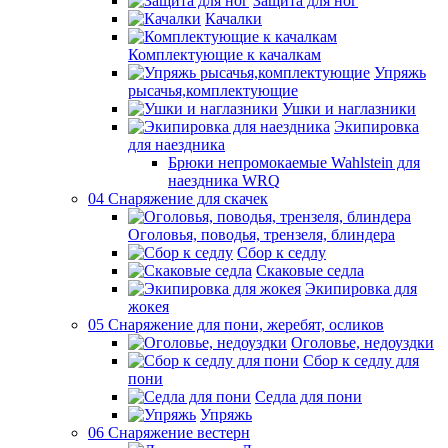
Защита для ног
Качалки
Комплектующие к качалкам
Упряжь
рысачья,комплектующие
Ушки и наглазники
Экипировка
для наездника
Брюки непромокаемые Wahlstein для
наездника WRQ
04 Снаряжение для скачек
Оголовья, поводья, трензеля, блиндера
Сбор к седлу
Скаковые седла
Экипировка для
жокея
05 Снаряжение для пони, жеребят, осликов
Оголовье, недоуздки
Сбор к седлу для
пони
Седла для пони
Упряжь
06 Снаряжение вестерн