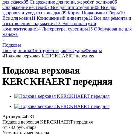
для скачек
05 Снаряжение для пони, жеребят, осликов
06
Снаряжение вестерн
07 Все для иппотерапии
08 Все для
здоровья и ухода за лошадью
09 Корма Подкормки Сборы
10
Все для ковки
11 Конюшенный инвентарь
12 Все для ремонта и
изготовления снаряжения
13 Электропастух и
комплектующие
14 Литература, сувениры
15 Оборудование для
манежа
-
Подковы
Гвозди, шипы
Инструменты, аксессуары
Фильцы
-
Подкова верховая KERCKHAERT передняя
Подкова верховая
KERCKHAERT передняя
Артикул:
44231
Подкова верховая KERCKHAERT передняя
от
732 руб.
/пара
Уточнить у менеджера