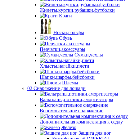
Жилеты,куртки,рубашки,футболки
Краги
Носки,гольфы
Обувь
Перчатки,аксессуары
Сумки,чехлы
Хлысты,нагайки,плети
Шапки,шарфы,бейсболки
Шлемы
02 Снаряжение для лошади
Вальтрапы,потники,амортизаторы
Вспомогательное снаряжение
Дополнительная комплектация к седлу
Железо
Защита для ног
Бинт флисовый IMPERIAL