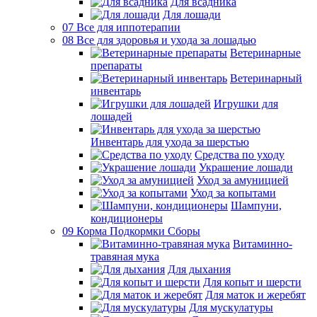
Для всадника
Для лошади
07 Все для иппотерапии
08 Все для здоровья и ухода за лошадью
Ветеринарные
препараты
Ветеринарный
инвентарь
Игрушки для
лошадей
Инвентарь для ухода за шерстью
Средства по уходу
Украшение лошади
Уход за амуницией
Уход за копытами
Шампуни,
кондиционеры
09 Корма Подкормки Сборы
Витаминно-
травяная мука
Для дыхания
Для копыт и шерсти
Для маток и жеребят
Для мускулатуры