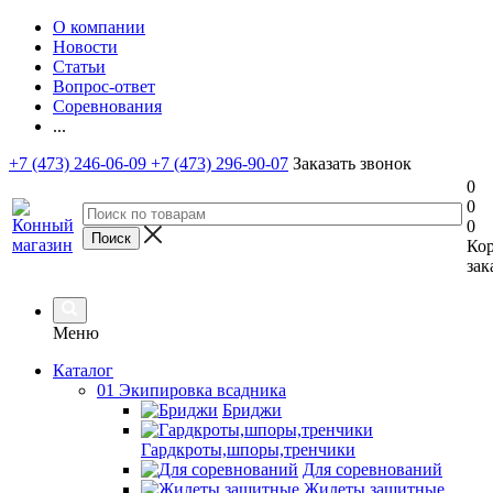
О компании
Новости
Статьи
Вопрос-ответ
Соревнования
...
+7 (473) 246-06-09
+7 (473) 296-90-07
Заказать звонок
0
0
0
Ко
зак
Меню
Каталог
01 Экипировка всадника
Бриджи
Гардкроты,шпоры,тренчики
Для соревнований
Жилеты защитные