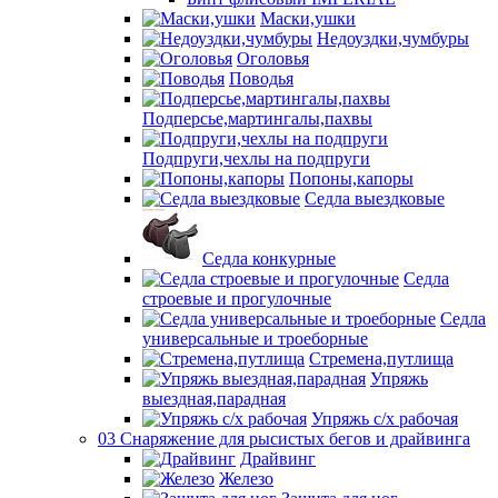
Маски,ушки
Недоуздки,чумбуры
Оголовья
Поводья
Подперсье,мартингалы,пахвы
Подпруги,чехлы на подпруги
Попоны,капоры
Седла выездковые
Седла конкурные
Седла
строевые и прогулочные
Седла
универсальные и троеборные
Стремена,путлища
Упряжь
выездная,парадная
Упряжь с/х рабочая
03 Снаряжение для рысистых бегов и драйвинга
Драйвинг
Железо