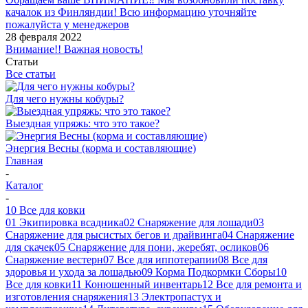
качалок из Финляндии! Всю информацию уточняйте
пожалуйста у менеджеров
28 февраля 2022
Внимание!! Важная новость!
Статьи
Все статьи
Для чего нужны кобуры?
Выездная упряжь: что это такое?
Энергия Весны (корма и составляющие)
Главная
-
Каталог
-
10 Все для ковки
01 Экипировка всадника
02 Снаряжение для лошади
03
Снаряжение для рысистых бегов и драйвинга
04 Снаряжение
для скачек
05 Снаряжение для пони, жеребят, осликов
06
Снаряжение вестерн
07 Все для иппотерапии
08 Все для
здоровья и ухода за лошадью
09 Корма Подкормки Сборы
10
Все для ковки
11 Конюшенный инвентарь
12 Все для ремонта и
изготовления снаряжения
13 Электропастух и