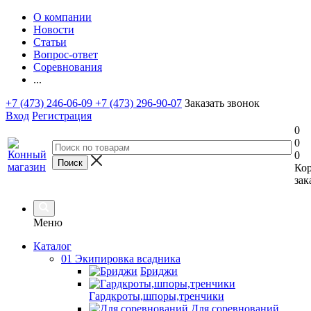
О компании
Новости
Статьи
Вопрос-ответ
Соревнования
...
+7 (473) 246-06-09
+7 (473) 296-90-07
Заказать звонок
Вход
Регистрация
0
0
0
Ко
зак
Меню
Каталог
01 Экипировка всадника
Бриджи
Гардкроты,шпоры,тренчики
Для соревнований