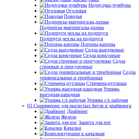
Недоуздки,чумбуры
Оголовья
Поводья
Подперсье,мартингалы,пахвы
Подпруги,чехлы на подпруги
Попоны,капоры
Седла выездковые
Седла конкурные
Седла
строевые и прогулочные
Седла
универсальные и троеборные
Стремена,путлища
Упряжь
выездная,парадная
Упряжь с/х рабочая
03 Снаряжение для рысистых бегов и драйвинга
Драйвинг
Железо
Защита для ног
Качалки