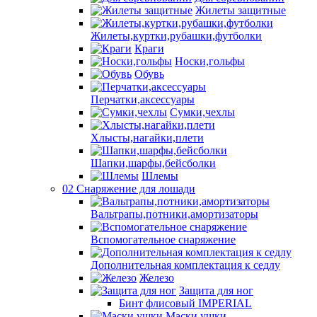
Жилеты защитные
Жилеты,куртки,рубашки,футболки
Краги
Носки,гольфы
Обувь
Перчатки,аксессуары
Сумки,чехлы
Хлысты,нагайки,плети
Шапки,шарфы,бейсболки
Шлемы
02 Снаряжение для лошади
Вальтрапы,потники,амортизаторы
Вспомогательное снаряжение
Дополнительная комплектация к седлу
Железо
Защита для ног
Бинт флисовый IMPERIAL
Маски,ушки