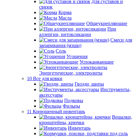
Для суставов и
связок
Корма
Масла
Общеукрепляющие
При
аллергии, интоксикации
Смеси для
запаривания (мэши)
Соль
Угощения
Успокаивающие
Энергетические, электролиты
10 Все для ковки
Гвозди, шипы
Инструменты,
аксессуары
Подковы
Фильцы
11 Конюшенный инвентарь
Вешалки,
кронштейны, крючки
Инвентарь