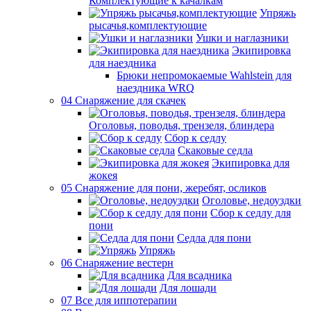
Комплектующие к качалкам
Упряжь
рысачья,комплектующие
Ушки и наглазники
Экипировка
для наездника
Брюки непромокаемые Wahlstein для
наездника WRQ
04 Снаряжение для скачек
Оголовья, поводья, трензеля, блиндера
Сбор к седлу
Скаковые седла
Экипировка для
жокея
05 Снаряжение для пони, жеребят, осликов
Оголовье, недоуздки
Сбор к седлу для
пони
Седла для пони
Упряжь
06 Снаряжение вестерн
Для всадника
Для лошади
07 Все для иппотерапии