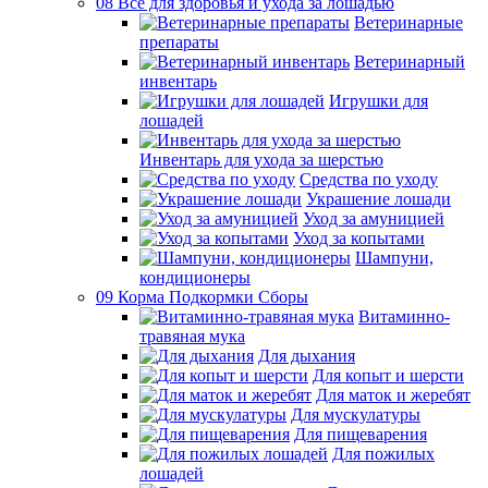
08 Все для здоровья и ухода за лошадью
Ветеринарные
препараты
Ветеринарный
инвентарь
Игрушки для
лошадей
Инвентарь для ухода за шерстью
Средства по уходу
Украшение лошади
Уход за амуницией
Уход за копытами
Шампуни,
кондиционеры
09 Корма Подкормки Сборы
Витаминно-
травяная мука
Для дыхания
Для копыт и шерсти
Для маток и жеребят
Для мускулатуры
Для пищеварения
Для пожилых
лошадей