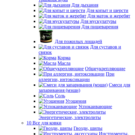
Для дыхания
Для копыт и шерсти
Для маток и жеребят
Для мускулатуры
Для пищеварения
Для пожилых лошадей
Для суставов и
связок
Корма
Масла
Общеукрепляющие
При
аллергии, интоксикации
Смеси для
запаривания (мэши)
Соль
Угощения
Успокаивающие
Энергетические, электролиты
10 Все для ковки
Гвозди, шипы
Инструменты,