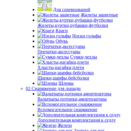
Для соревнований
Жилеты защитные
Жилеты,куртки,рубашки,футболки
Краги
Носки,гольфы
Обувь
Перчатки,аксессуары
Сумки,чехлы
Хлысты,нагайки,плети
Шапки,шарфы,бейсболки
Шлемы
02 Снаряжение для лошади
Вальтрапы,потники,амортизаторы
Вспомогательное снаряжение
Дополнительная комплектация к седлу
Железо
Защита для ног