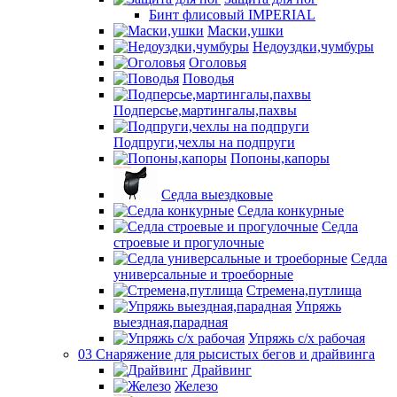
Бинт флисовый IMPERIAL
Маски,ушки
Недоуздки,чумбуры
Оголовья
Поводья
Подперсье,мартингалы,пахвы
Подпруги,чехлы на подпруги
Попоны,капоры
Седла выездковые
Седла конкурные
Седла
строевые и прогулочные
Седла
универсальные и троеборные
Стремена,путлища
Упряжь
выездная,парадная
Упряжь с/х рабочая
03 Снаряжение для рысистых бегов и драйвинга
Драйвинг
Железо