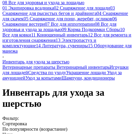
08 Все для здоровья и ухода за лошадью
01 Экипировка всадника
02 Снаряжение для лошади
03
Снаряжение для рысистых бегов и драйвинга
04 Снаряжение
для скачек
05 Снаряжение для пони, жеребят, осликов
06
Снаряжение вестерн
07 Все для иппотерапии
08 Все для
здоровья и ухода за лошадью
09 Корма Подкормки Сборы
10
Все для ковки
11 Конюшенный инвентарь
12 Все для ремонта и
изготовления снаряжения
13 Электропастух и
комплектующие
14 Литература, сувениры
15 Оборудование для
манежа
-
Инвентарь для ухода за шерстью
Ветеринарные препараты
Ветеринарный инвентарь
Игрушки
для лошадей
Средства по уходу
Украшение лошади
Уход за
амуницией
Уход за копытами
Шампуни, кондиционеры
Инвентарь для ухода за
шерстью
Фильтр:
Сортировка
По популярности (возрастание)