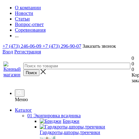
О компании
Новости
Статьи
Вопрос-ответ
Соревнования
...
+7 (473) 246-06-09
+7 (473) 296-90-07
Заказать звонок
Вход
Регистрация
0
0
0
Ко
зак
Меню
Каталог
01 Экипировка всадника
Бриджи
Гардкроты,шпоры,тренчики