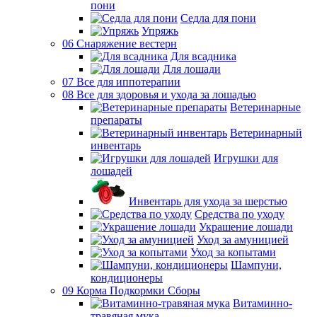
пони
Седла для пони
Упряжь
06 Снаряжение вестерн
Для всадника
Для лошади
07 Все для иппотерапии
08 Все для здоровья и ухода за лошадью
Ветеринарные
препараты
Ветеринарный
инвентарь
Игрушки для
лошадей
Инвентарь для ухода за шерстью
Средства по уходу
Украшение лошади
Уход за амуницией
Уход за копытами
Шампуни,
кондиционеры
09 Корма Подкормки Сборы
Витаминно-
травяная мука