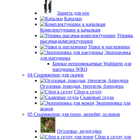
Защита для ног
Качалки
Комплектующие к качалкам
Упряжь
рысачья,комплектующие
Ушки и наглазники
Экипировка
для наездника
Брюки непромокаемые Wahlstein для
наездника WRQ
04 Снаряжение для скачек
Оголовья, поводья, трензеля, блиндера
Сбор к седлу
Скаковые седла
Экипировка для
жокея
05 Снаряжение для пони, жеребят, осликов
Оголовье, недоуздки
Сбор к седлу для