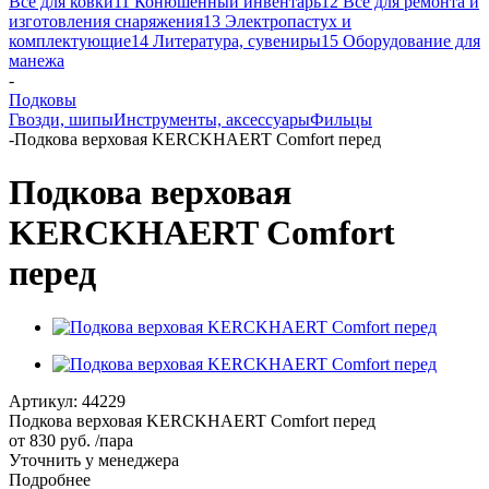
Все для ковки
11 Конюшенный инвентарь
12 Все для ремонта и
изготовления снаряжения
13 Электропастух и
комплектующие
14 Литература, сувениры
15 Оборудование для
манежа
-
Подковы
Гвозди, шипы
Инструменты, аксессуары
Фильцы
-
Подкова верховая KERCKHAERT Comfort перед
Подкова верховая
KERCKHAERT Comfort
перед
Артикул:
44229
Подкова верховая KERCKHAERT Comfort перед
от
830 руб.
/пара
Уточнить у менеджера
Подробнее