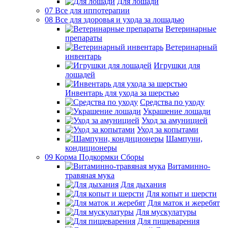
Для лошади
07 Все для иппотерапии
08 Все для здоровья и ухода за лошадью
Ветеринарные
препараты
Ветеринарный
инвентарь
Игрушки для
лошадей
Инвентарь для ухода за шерстью
Средства по уходу
Украшение лошади
Уход за амуницией
Уход за копытами
Шампуни,
кондиционеры
09 Корма Подкормки Сборы
Витаминно-
травяная мука
Для дыхания
Для копыт и шерсти
Для маток и жеребят
Для мускулатуры
Для пищеварения