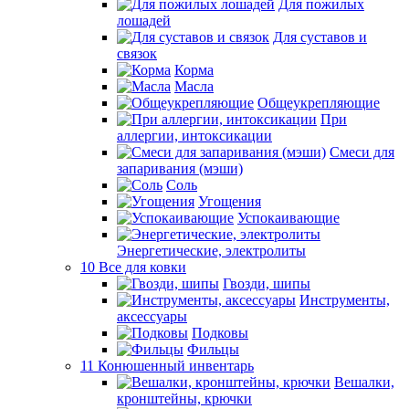
Для пожилых
лошадей
Для суставов и
связок
Корма
Масла
Общеукрепляющие
При
аллергии, интоксикации
Смеси для
запаривания (мэши)
Соль
Угощения
Успокаивающие
Энергетические, электролиты
10 Все для ковки
Гвозди, шипы
Инструменты,
аксессуары
Подковы
Фильцы
11 Конюшенный инвентарь
Вешалки,
кронштейны, крючки