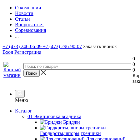
О компании
Новости
Статьи
Вопрос-ответ
Соревнования
...
+7 (473) 246-06-09
+7 (473) 296-90-07
Заказать звонок
Вход
Регистрация
0
0
0
Ко
зак
Меню
Каталог
01 Экипировка всадника
Бриджи
Гардкроты,шпоры,тренчики
Для соревнований