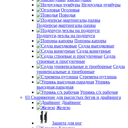
Недоуздки,чумбуры
Оголовья
Поводья
Подперсье,мартингалы,пахвы
Подпруги,чехлы на подпруги
Попоны,капоры
Седла выездковые
Седла конкурные
Седла
строевые и прогулочные
Седла
универсальные и троеборные
Стремена,путлища
Упряжь
выездная,парадная
Упряжь с/х рабочая
03 Снаряжение для рысистых бегов и драйвинга
Драйвинг
Железо
Защита для ног