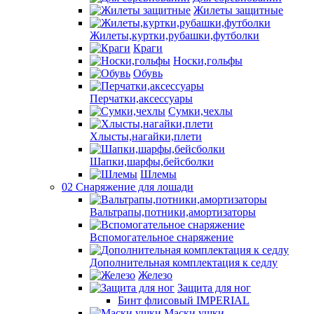
Жилеты защитные
Жилеты,куртки,рубашки,футболки
Краги
Носки,гольфы
Обувь
Перчатки,аксессуары
Сумки,чехлы
Хлысты,нагайки,плети
Шапки,шарфы,бейсболки
Шлемы
02 Снаряжение для лошади
Вальтрапы,потники,амортизаторы
Вспомогательное снаряжение
Дополнительная комплектация к седлу
Железо
Защита для ног
Бинт флисовый IMPERIAL
Маски,ушки