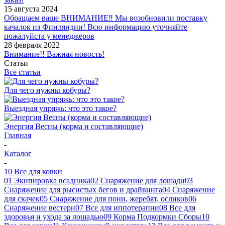
15 августа 2024
Обращаем ваше ВНИМАНИЕ‼ Мы возобновили поставку
качалок из Финляндии! Всю информацию уточняйте
пожалуйста у менеджеров
28 февраля 2022
Внимание!! Важная новость!
Статьи
Все статьи
Для чего нужны кобуры?
Выездная упряжь: что это такое?
Энергия Весны (корма и составляющие)
Главная
-
Каталог
-
10 Все для ковки
01 Экипировка всадника
02 Снаряжение для лошади
03
Снаряжение для рысистых бегов и драйвинга
04 Снаряжение
для скачек
05 Снаряжение для пони, жеребят, осликов
06
Снаряжение вестерн
07 Все для иппотерапии
08 Все для
здоровья и ухода за лошадью
09 Корма Подкормки Сборы
10