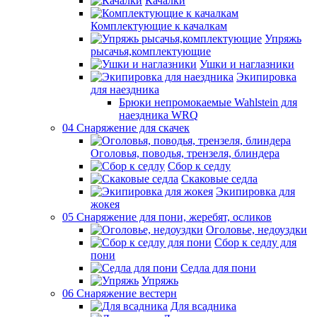
Качалки
Комплектующие к качалкам
Упряжь
рысачья,комплектующие
Ушки и наглазники
Экипировка
для наездника
Брюки непромокаемые Wahlstein для
наездника WRQ
04 Снаряжение для скачек
Оголовья, поводья, трензеля, блиндера
Сбор к седлу
Скаковые седла
Экипировка для
жокея
05 Снаряжение для пони, жеребят, осликов
Оголовье, недоуздки
Сбор к седлу для
пони
Седла для пони
Упряжь
06 Снаряжение вестерн
Для всадника