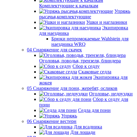
Комплектующие к качалкам
Упряжь
рысачья,комплектующие
Ушки и наглазники
Экипировка
для наездника
Брюки непромокаемые Wahlstein для
наездника WRQ
04 Снаряжение для скачек
Оголовья, поводья, трензеля, блиндера
Сбор к седлу
Скаковые седла
Экипировка для
жокея
05 Снаряжение для пони, жеребят, осликов
Оголовье, недоуздки
Сбор к седлу для
пони
Седла для пони
Упряжь
06 Снаряжение вестерн
Для всадника
Для лошади