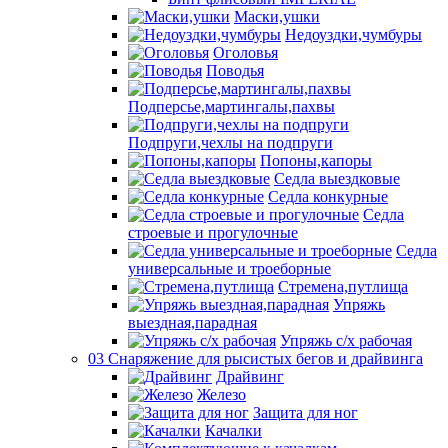
Маски,ушки
Недоуздки,чумбуры
Оголовья
Поводья
Подперсье,мартингалы,пахвы
Подпруги,чехлы на подпруги
Попоны,капоры
Седла выездковые
Седла конкурные
Седла
строевые и прогулочные
Седла
универсальные и троеборные
Стремена,путлища
Упряжь
выездная,парадная
Упряжь с/х рабочая
03 Снаряжение для рысистых бегов и драйвинга
Драйвинг
Железо
Защита для ног
Качалки