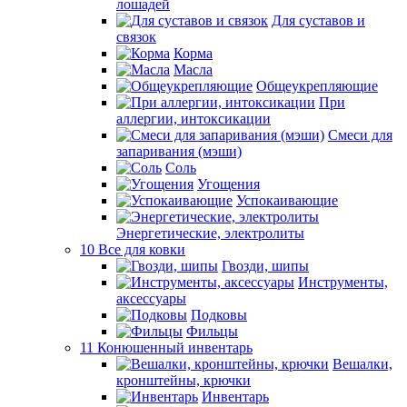
лошадей
Для суставов и
связок
Корма
Масла
Общеукрепляющие
При
аллергии, интоксикации
Смеси для
запаривания (мэши)
Соль
Угощения
Успокаивающие
Энергетические, электролиты
10 Все для ковки
Гвозди, шипы
Инструменты,
аксессуары
Подковы
Фильцы
11 Конюшенный инвентарь
Вешалки,
кронштейны, крючки
Инвентарь