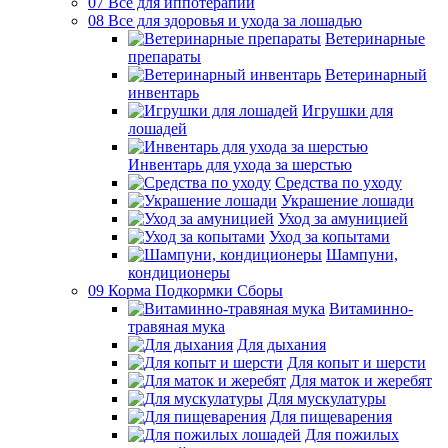
07 Все для иппотерапии
08 Все для здоровья и ухода за лошадью
Ветеринарные
препараты
Ветеринарный
инвентарь
Игрушки для
лошадей
Инвентарь для ухода за шерстью
Средства по уходу
Украшение лошади
Уход за амуницией
Уход за копытами
Шампуни,
кондиционеры
09 Корма Подкормки Сборы
Витаминно-
травяная мука
Для дыхания
Для копыт и шерсти
Для маток и жеребят
Для мускулатуры
Для пищеварения
Для пожилых