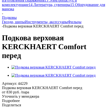
изготовления снаряжения
13 Электропастух и
комплектующие
14 Литература, сувениры
15 Оборудование для
манежа
-
Подковы
Гвозди, шипы
Инструменты, аксессуары
Фильцы
-
Подкова верховая KERCKHAERT Comfort перед
Подкова верховая
KERCKHAERT Comfort
перед
Артикул:
44229
Подкова верховая KERCKHAERT Comfort перед
от
830 руб.
/пара
Уточнить у менеджера
Подробнее
Поделиться