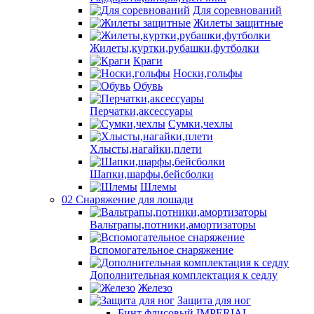
Для соревнований
Жилеты защитные
Жилеты,куртки,рубашки,футболки
Краги
Носки,гольфы
Обувь
Перчатки,аксессуары
Сумки,чехлы
Хлысты,нагайки,плети
Шапки,шарфы,бейсболки
Шлемы
02 Снаряжение для лошади
Вальтрапы,потники,амортизаторы
Вспомогательное снаряжение
Дополнительная комплектация к седлу
Железо
Защита для ног
Бинт флисовый IMPERIAL