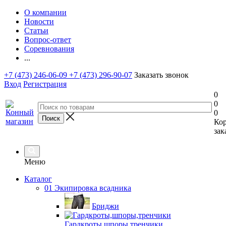
О компании
Новости
Статьи
Вопрос-ответ
Соревнования
...
+7 (473) 246-06-09
+7 (473) 296-90-07
Заказать звонок
Вход
Регистрация
0
0
0
Ко
зак
Меню
Каталог
01 Экипировка всадника
Бриджи
Гардкроты,шпоры,тренчики