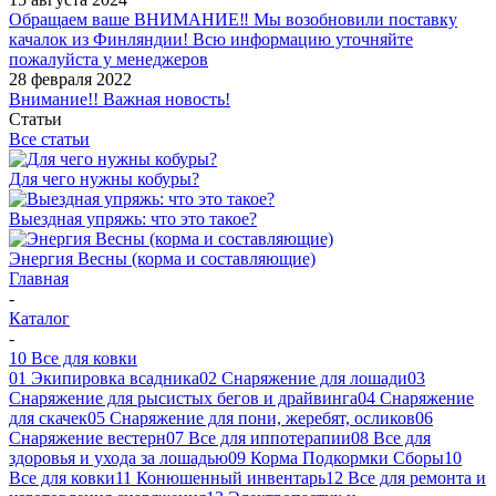
Обращаем ваше ВНИМАНИЕ‼ Мы возобновили поставку
качалок из Финляндии! Всю информацию уточняйте
пожалуйста у менеджеров
28 февраля 2022
Внимание!! Важная новость!
Статьи
Все статьи
Для чего нужны кобуры?
Выездная упряжь: что это такое?
Энергия Весны (корма и составляющие)
Главная
-
Каталог
-
10 Все для ковки
01 Экипировка всадника
02 Снаряжение для лошади
03
Снаряжение для рысистых бегов и драйвинга
04 Снаряжение
для скачек
05 Снаряжение для пони, жеребят, осликов
06
Снаряжение вестерн
07 Все для иппотерапии
08 Все для
здоровья и ухода за лошадью
09 Корма Подкормки Сборы
10
Все для ковки
11 Конюшенный инвентарь
12 Все для ремонта и