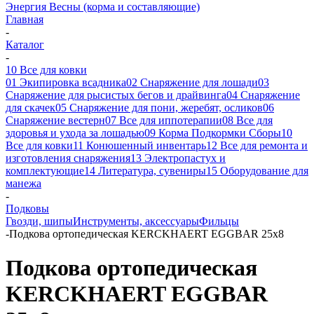
Энергия Весны (корма и составляющие)
Главная
-
Каталог
-
10 Все для ковки
01 Экипировка всадника
02 Снаряжение для лошади
03
Снаряжение для рысистых бегов и драйвинга
04 Снаряжение
для скачек
05 Снаряжение для пони, жеребят, осликов
06
Снаряжение вестерн
07 Все для иппотерапии
08 Все для
здоровья и ухода за лошадью
09 Корма Подкормки Сборы
10
Все для ковки
11 Конюшенный инвентарь
12 Все для ремонта и
изготовления снаряжения
13 Электропастух и
комплектующие
14 Литература, сувениры
15 Оборудование для
манежа
-
Подковы
Гвозди, шипы
Инструменты, аксессуары
Фильцы
-
Подкова ортопедическая KERCKHAERT EGGBAR 25x8
Подкова ортопедическая
KERCKHAERT EGGBAR