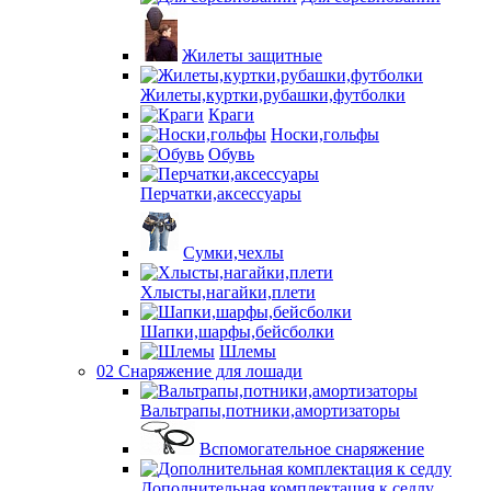
Жилеты защитные
Жилеты,куртки,рубашки,футболки
Краги
Носки,гольфы
Обувь
Перчатки,аксессуары
Сумки,чехлы
Хлысты,нагайки,плети
Шапки,шарфы,бейсболки
Шлемы
02 Снаряжение для лошади
Вальтрапы,потники,амортизаторы
Вспомогательное снаряжение
Дополнительная комплектация к седлу