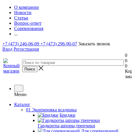
О компании
Новости
Статьи
Вопрос-ответ
Соревнования
...
+7 (473) 246-06-09
+7 (473) 296-90-07
Заказать звонок
Вход
Регистрация
0
0
0
Ко
зак
Меню
Каталог
01 Экипировка всадника
Бриджи
Гардкроты,шпоры,тренчики
Для соревнований