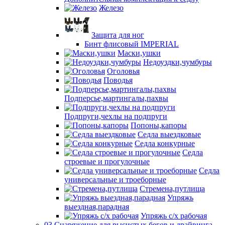
Железо
Защита для ног
Бинт флисовый IMPERIAL
Маски,ушки
Недоуздки,чумбуры
Оголовья
Поводья
Подперсье,мартингалы,пахвы
Подпруги,чехлы на подпруги
Попоны,капоры
Седла выездковые
Седла конкурные
Седла
строевые и прогулочные
Седла
универсальные и троеборные
Стремена,путлища
Упряжь
выездная,парадная
Упряжь с/х рабочая
03 Снаряжение для рысистых бегов и драйвинга