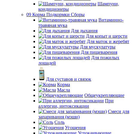
Шампуни,
кондиционеры
09 Корма Подкормки Сборы
Витаминно-
травяная мука
Для дыхания
Для копыт и шерсти
Для маток и жеребят
Для мускулатуры
Для пищеварения
Для пожилых
лошадей
Для суставов и связок
Корма
Масла
Общеукрепляющие
При
аллергии, интоксикации
Смеси для
запаривания (мэши)
Соль
Угощения
Успокаивающие