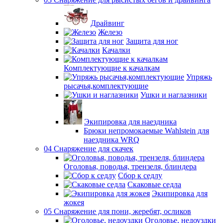
Драйвинг
Железо
Защита для ног
Качалки
Комплектующие к качалкам
Упряжь
рысачья,комплектующие
Ушки и наглазники
Экипировка для наездника
Брюки непромокаемые Wahlstein для
наездника WRQ
04 Снаряжение для скачек
Оголовья, поводья, трензеля, блиндера
Сбор к седлу
Скаковые седла
Экипировка для
жокея
05 Снаряжение для пони, жеребят, осликов
Оголовье, недоуздки