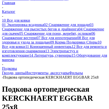
Главная
-
Каталог
-
10 Все для ковки
01 Экипировка всадника
02 Снаряжение для лошади
03
Снаряжение для рысистых бегов и драйвинга
04 Снаряжение
для скачек
05 Снаряжение для пони, жеребят, осликов
06
Снаряжение вестерн
07 Все для иппотерапии
08 Все для
здоровья и ухода за лошадью
09 Корма Подкормки Сборы
10
Все для ковки
11 Конюшенный инвентарь
12 Все для ремонта и
изготовления снаряжения
13 Электропастух и
комплектующие
14 Литература, сувениры
15 Оборудование для
манежа
-
Подковы
Гвозди, шипы
Инструменты, аксессуары
Фильцы
-
Подкова ортопедическая KERCKHAERT EGGBAR 25x8
Подкова ортопедическая
KERCKHAERT EGGBAR
25x8