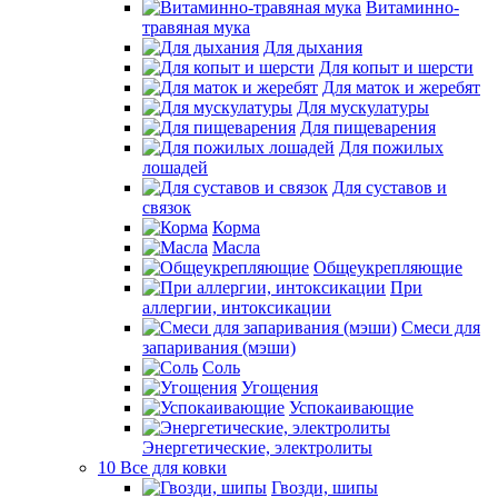
Витаминно-
травяная мука
Для дыхания
Для копыт и шерсти
Для маток и жеребят
Для мускулатуры
Для пищеварения
Для пожилых
лошадей
Для суставов и
связок
Корма
Масла
Общеукрепляющие
При
аллергии, интоксикации
Смеси для
запаривания (мэши)
Соль
Угощения
Успокаивающие
Энергетические, электролиты
10 Все для ковки
Гвозди, шипы