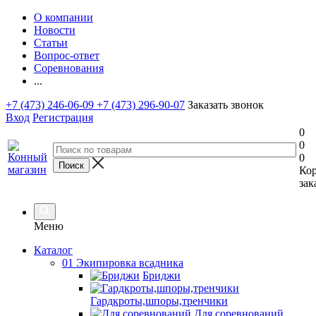
О компании
Новости
Статьи
Вопрос-ответ
Соревнования
...
+7 (473) 246-06-09
+7 (473) 296-90-07
Заказать звонок
Вход
Регистрация
0
0
0
Ко
зак
Меню
Каталог
01 Экипировка всадника
Бриджи
Гардкроты,шпоры,тренчики
Для соревнований