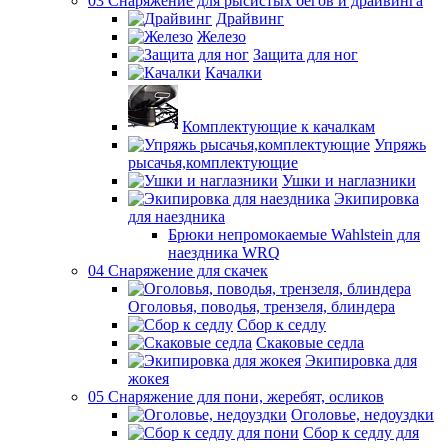
03 Снаряжение для рысистых бегов и драйвинга
Драйвинг
Железо
Защита для ног
Качалки
Комплектующие к качалкам
Упряжь
рысачья,комплектующие
Ушки и наглазники
Экипировка
для наездника
Брюки непромокаемые Wahlstein для
наездника WRQ
04 Снаряжение для скачек
Оголовья, поводья, трензеля, блиндера
Сбор к седлу
Скаковые седла
Экипировка для
жокея
05 Снаряжение для пони, жеребят, осликов
Оголовье, недоуздки
Сбор к седлу для