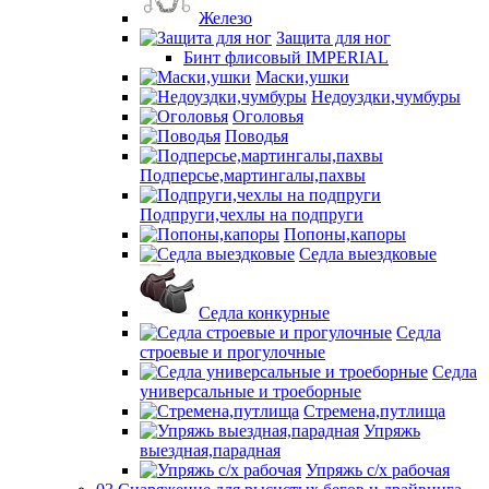
Железо
Защита для ног
Бинт флисовый IMPERIAL
Маски,ушки
Недоуздки,чумбуры
Оголовья
Поводья
Подперсье,мартингалы,пахвы
Подпруги,чехлы на подпруги
Попоны,капоры
Седла выездковые
Седла конкурные
Седла
строевые и прогулочные
Седла
универсальные и троеборные
Стремена,путлища
Упряжь
выездная,парадная
Упряжь с/х рабочая