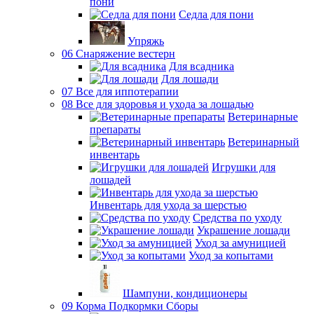
пони
Седла для пони
Упряжь
06 Снаряжение вестерн
Для всадника
Для лошади
07 Все для иппотерапии
08 Все для здоровья и ухода за лошадью
Ветеринарные
препараты
Ветеринарный
инвентарь
Игрушки для
лошадей
Инвентарь для ухода за шерстью
Средства по уходу
Украшение лошади
Уход за амуницией
Уход за копытами
Шампуни, кондиционеры
09 Корма Подкормки Сборы