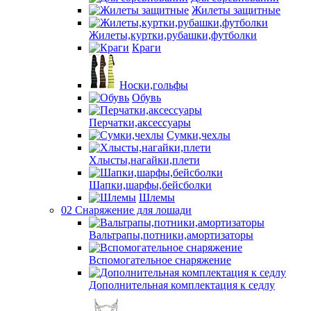
Жилеты защитные
Жилеты,куртки,рубашки,футболки
Краги
Носки,гольфы
Обувь
Перчатки,аксессуары
Сумки,чехлы
Хлысты,нагайки,плети
Шапки,шарфы,бейсболки
Шлемы
02 Снаряжение для лошади
Вальтрапы,потники,амортизаторы
Вспомогательное снаряжение
Дополнительная комплектация к седлу